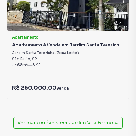
15
Apartamento
Apartamento à Venda em Jardim Santa Terezinha
(Zona Leste)
Jardim Santa Terezinha (Zona Leste)
São Paulo
,
SP
58
m²
3
1
R$ 250.000,00
Venda
Ver mais imóveis em
Jardim Vila Formosa