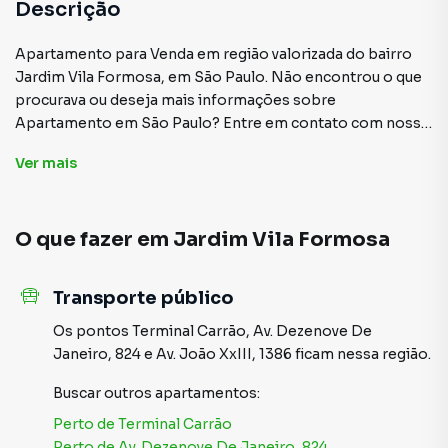
Descrição
Apartamento para Venda em região valorizada do bairro
Jardim Vila Formosa, em São Paulo. Não encontrou o que
procurava ou deseja mais informações sobre
Apartamento em São Paulo? Entre em contato com nossa
equipe pelo telefone (11) 95196-5567.
Ver
mais
A Imobiliária Sapopemba tem mais opções de
apartamentos, casas residenciais e comerciais, sobrados,
O que fazer em
Jardim Vila Formosa
terrenos, lojas e barracões para venda ou locação, além de
empreendimentos em construção ou lançamentos na
planta em Jardim Vila Formosa e em outras regiões de São
Transporte público
Paulo. Aqui você encontra milhares de ofertas para
encontrar o imóvel que mais combina com seu estilo de
Os pontos
Terminal Carrão
,
Av. Dezenove De
vida.
Janeiro, 824
e
Av. João XxIII, 1386
ficam nessa região.
Buscar outros
apartamentos
:
Negocie seu imóvel de forma totalmente online, com
segurança e tranquilidade. Na Imobiliária Sapopemba você
Perto de
Terminal Carrão
consegue comprar ou alugar um imóvel em São Paulo
Perto de
Av. Dezenove De Janeiro, 824