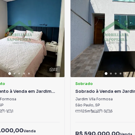
22
nto
Sobrado
nto à Venda em Jardim
Sobrado à Venda em Jardim
mosa
Formosa
a Formosa
Jardim Vila Formosa
SP
São Paulo
,
SP
2
1
1
125
m²
2
3
5
.000,00
Venda
R$ 590.000,00
Venda