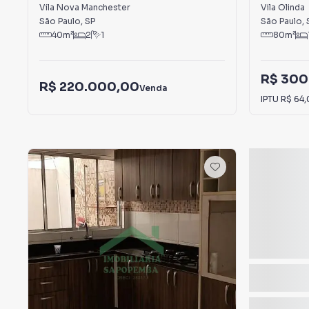
Manchester
Vila Nova Manchester
Vila Olinda
São Paulo
,
SP
São Paulo
,
40
m²
2
1
80
m²
R$ 300
R$ 220.000,00
Venda
IPTU
R$ 64,