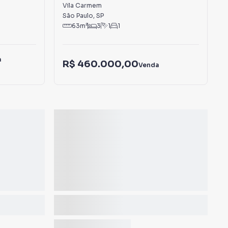
Carmem
Vila Carmem
São Paulo
,
SP
63
m²
3
1
1
a
R$ 460.000,00
Venda