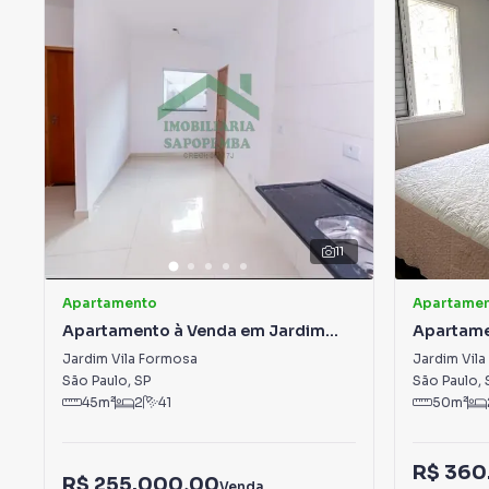
11
Apartamento
Apartame
Apartamento à Venda em Jardim
Apartame
Vila Formosa
Vila For
Jardim Vila Formosa
Jardim Vil
São Paulo
,
SP
São Paulo
,
45
m²
2
41
50
m²
R$ 360
R$ 255.000,00
Venda