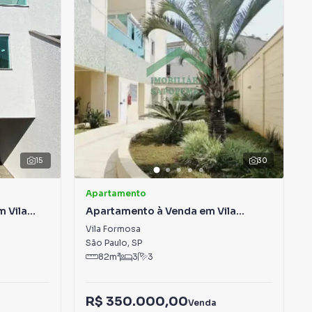
15
30
Apartamento
 Vila
Apartamento à Venda em Vila
Formosa
Vila Formosa
São Paulo
,
SP
82
m²
3
3
R$ 350.000,00
Venda