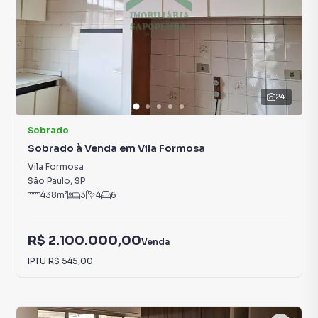
24
Sobrado
Sobrado à Venda em Vila Formosa
Vila Formosa
São Paulo
,
SP
438
m²
3
4
6
R$ 2.100.000,00
Venda
IPTU
R$ 545,00