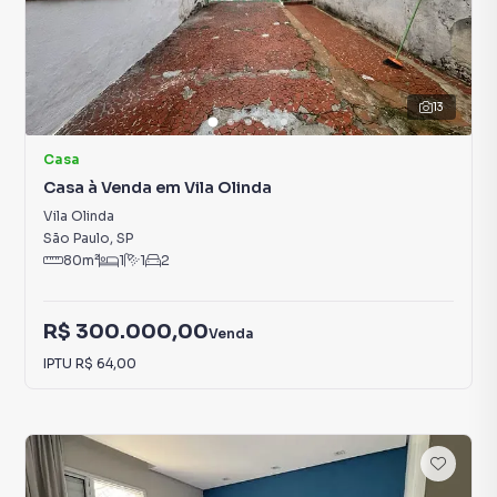
13
Casa
Casa à Venda em Vila Olinda
Vila Olinda
São Paulo
,
SP
80
m²
1
1
2
R$ 300.000,00
Venda
IPTU
R$ 64,00