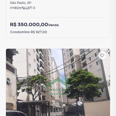
São Paulo
,
SP
82
m²
3
3
R$ 350.000,00
Venda
Condomínio
R$ 927,00