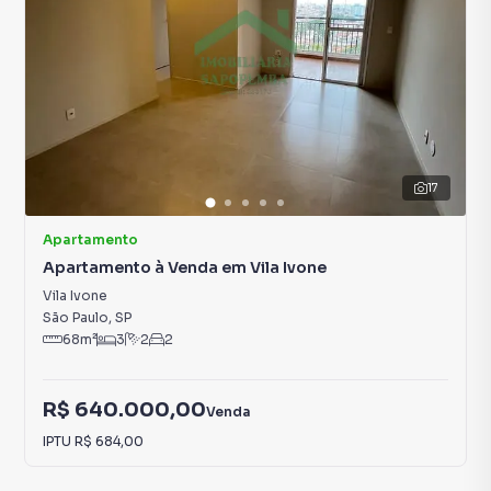
17
Apartamento
Apartamento à Venda em Vila Ivone
Vila Ivone
São Paulo
,
SP
68
m²
3
2
2
R$ 640.000,00
Venda
IPTU
R$ 684,00