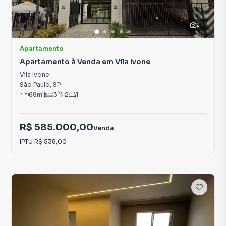
21
Apartamento
Apartamento à Venda em Vila Ivone
Vila Ivone
São Paulo
,
SP
68
m²
3
2
1
R$ 585.000,00
Venda
IPTU
R$ 538,00