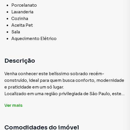
Porcelanato
Lavanderia
Cozinha
Aceita Pet
Sala
Aquecimento Elétrico
Descrição
Venha conhecer este belíssimo sobrado recém-
construído, ideal para quem busca conforto, modernidade
e praticidade em um só lugar.
Localizado em uma região privilegiada de São Paulo, este
imóvel oferece uma excelente infraestrutura e
Ver
mais
proximidade com diversos comércios e serviços
essenciais.
Comodidades do imóvel
Características do Imóvel: