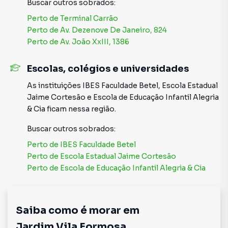
como mercados, açougues, padarias, farmácias e postos
Buscar outros
sobrados
:
de saúde.
Perto de
Terminal Carrão
Acessibilidade: Excelente acesso a transporte público,
Perto de
Av. Dezenove De Janeiro, 824
com diversas linhas de ônibus que facilitam a locomoção
Perto de
Av. João XxIII, 1386
para diferentes regiões de São Paulo.
Escolas, colégios e universidades
Este é o imóvel ideal para quem valoriza qualidade de vida,
conforto e conveniência. Não perca esta oportunidade
As instituições
IBES Faculdade Betel
,
Escola Estadual
única! Agende já uma visita e venha conferir de perto todos
Jaime Cortesão
e
Escola de Educação Infantil Alegria
os detalhes deste maravilhoso sobrado.
& Cia
ficam nessa região.
Buscar outros
sobrados
:
Sobrado para Venda em região valorizada do bairro Jardim
Perto de
IBES Faculdade Betel
Vila Formosa, em São Paulo. Não encontrou o que
Perto de
Escola Estadual Jaime Cortesão
procurava ou deseja mais informações sobre Sobrado em
Perto de
Escola de Educação Infantil Alegria & Cia
São Paulo? Entre em contato com nossa equipe pelo
telefone (11) 95196-5567.
Saiba como é morar em
A Imobiliária Sapopemba tem mais opções de
apartamentos, casas residenciais e comerciais, sobrados,
Jardim Vila Formosa