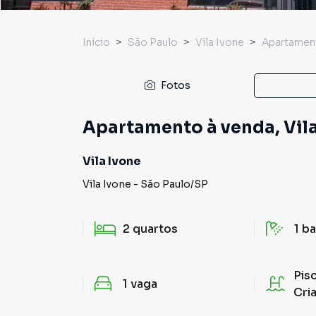
Início
São Paulo
Vila Ivone
Apartamen
Fotos
Apartamento à venda, Vila
Vila Ivone
Vila Ivone
-
São Paulo
/
SP
2
quartos
1
ba
Pis
1
vaga
Cri