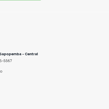
a Sapopemba - Central
96-5567
co