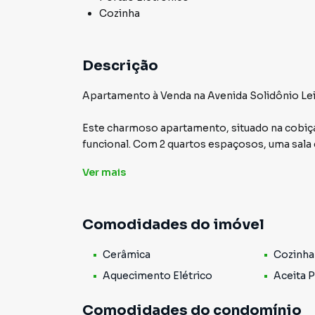
Cozinha
Descrição
Apartamento à Venda na Avenida Solidônio Lei
Este charmoso apartamento, situado na cobiça
funcional. Com 2 quartos espaçosos, uma sala
varanda relaxante, este imóvel é ideal para qu
Ver
mais
Sua localização estratégica próximo à movim
uma variedade de comércios, incluindo mercad
Comodidades do imóvel
mais. Além disso, a proximidade com diversos 
enquanto a estação de monotrilho São Lucas e
Cerâmica
Cozinha
e eficiente de transporte público.
Aquecimento Elétrico
Aceita 
O condomínio, bem-estruturado e seguro, con
como salão de festas e playground, garantindo
Comodidades do condomínio