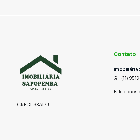
Contato
Imobiliári
(11) 951
Fale conos
CRECI:
38317J