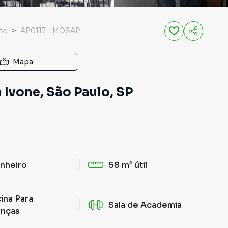
to
AP0117_IMOSAP
Mapa
 Ivone, São Paulo, SP
nheiro
58 m²
útil
cina Para
Sala de Academia
anças