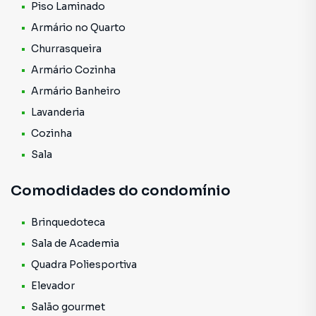
praticidade na mudança ou investir para locação imediata.
Piso Laminado
Armário no Quarto
O valor de venda é de R$ 320.000,00.
Churrasqueira
O condomínio Parque Residencial Sapopemba oferece
Armário Cozinha
infraestrutura completa de lazer e segurança, incluindo:
Armário Banheiro
Lavanderia
Brinquedoteca
Academia
Cozinha
Quadra poliesportiva
Sala
Elevador
Salão gourmet
Comodidades do condomínio
Churrasqueira
Salão de jogos
Brinquedoteca
Salão de festas
Sala de Academia
Portaria 24 horas
Guarita com segurança
Quadra Poliesportiva
Portão eletrônico
Elevador
Salão gourmet
LOCALIZAÇÃO