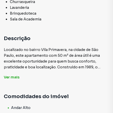
Churrasqueira
Lavanderia
Brinquedoteca
Sala de Academia
Descrição
Localizado no bairro Vila Primavera, na cidade de São
Paulo, este apartamento com 50 m² de área útil é uma
excelente oportunidade para quem busca conforto,
praticidade e boa localização. Construído em 1989, o
imóvel possui 2 dormitórios, sala aconchegante, além de
Ver
mais
contar com piso laminado, armários planejados nos
quartos e na cozinha, e uma funcional lavanderia.
Comodidades do imóvel
O apartamento está situado em andar alto,
proporcionando maior privacidade e uma vista privilegiada.
Além disso, o imóvel é mobiliado, ideal para quem deseja
Andar Alto