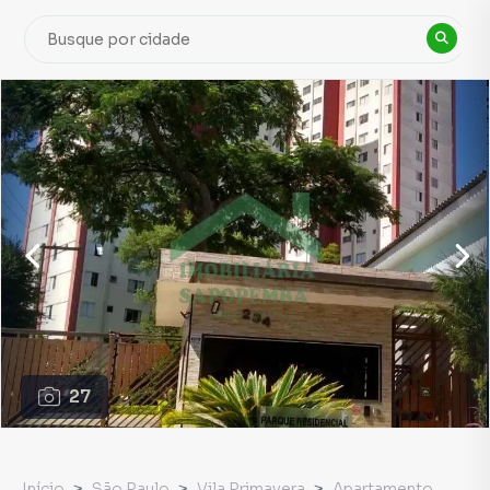
27
Início
São Paulo
Vila Primavera
Apartamento