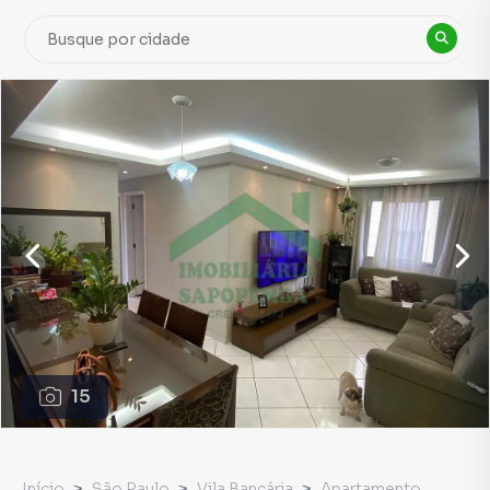
15
Início
São Paulo
Vila Bancária
Apartamento