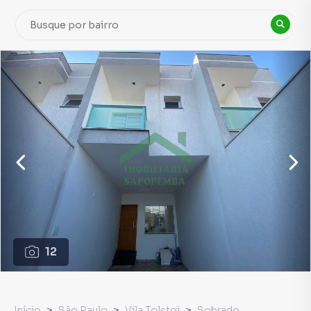
12
Início
São Paulo
Vila Tolstoi
Sobrado