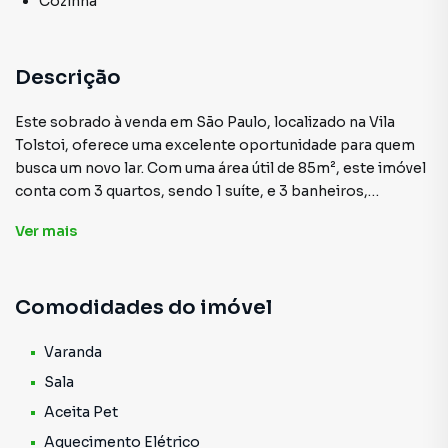
Cozinha
Descrição
Este sobrado à venda em São Paulo, localizado na Vila
Tolstoi, oferece uma excelente oportunidade para quem
busca um novo lar. Com uma área útil de 85m², este imóvel
conta com 3 quartos, sendo 1 suíte, e 3 banheiros,
proporcionando conforto e praticidade para toda a
Ver
mais
família. A sala espaçosa é ideal para momentos de convívio
e lazer. A propriedade dispõe de uma cozinha funcional,
lavanderia, varanda e aquecimento elétrico, garantindo
Comodidades do imóvel
comodidade e bem-estar aos moradores. Além disso, a
aceitação de animais de estimação é um ponto positivo
para quem possui pets. O piso em porcelanato confere um
Varanda
toque moderno e elegante ao ambiente.
Sala
Aceita Pet
Localizado próximo a diversos estabelecimentos
Aquecimento Elétrico
comerciais, como mercados, farmácias e lojas variadas,