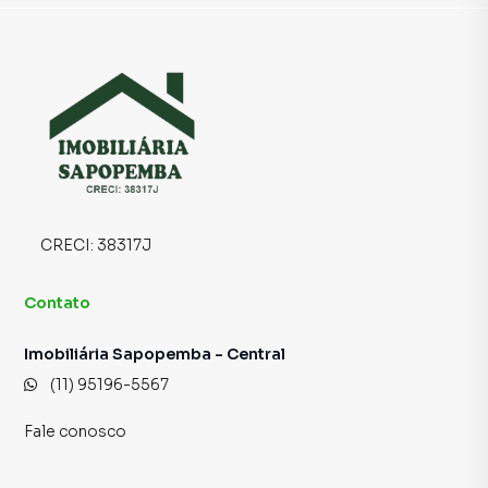
São Paulo, especialmente em Vila Tolstoi. Isso porque
temos uma equipe de marketing digital focada em produzir
campanhas específicas para São Paulo, o que aumenta
muito o número de contatos interessados e tendo como
consequência uma maior chance de vender ou alugar seu
imóvel mais rápido. Contamos também com um time de
programadores, corretores treinados e uma central de
atendimento preparada para atender proprietários e
inquilinos.
CRECI:
38317J
Contato
Imobiliária Sapopemba - Central
(11) 95196-5567
Fale conosco