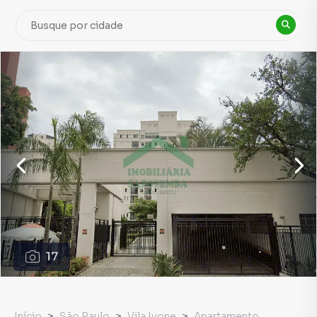
17
Início
São Paulo
Vila Ivone
Apartamento