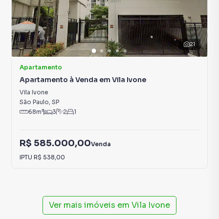
smartphone. Nós criamos soluções inovadoras para
simplificar a relação de proprietários, inquilinos e
compradores com o mercado imobiliário.
21
Anuncie seu imóvel! É fácil, rápido e gratuito! A Imobiliária
Sapopemba é uma imobiliária digital com imóveis em
Apartamento
diversas cidades do Brasil, incluindo São Paulo.
Apartamento à Venda em Vila Ivone
Vila Ivone
Na Imobiliária Sapopemba você consegue vender ou
São Paulo
,
SP
alugar seu imóvel muito mais rápido do que em imobiliárias
68
m²
3
2
1
tradicionais. Já vendemos e locamos diversos imóveis em
São Paulo, especialmente em Vila Ivone. Isso porque
R$ 585.000,00
Venda
temos uma equipe de marketing digital focada em produzir
campanhas específicas para São Paulo, o que aumenta
IPTU
R$ 538,00
muito o número de contatos interessados e tendo como
consequência uma maior chance de vender ou alugar seu
imóvel mais rápido. Contamos também com um time de
programadores, corretores treinados e uma central de
Ver mais imóveis em
Vila Ivone
atendimento preparada para atender proprietários e