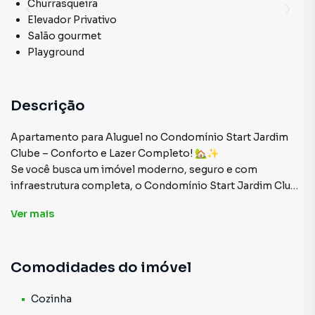
Churrasqueira
Elevador Privativo
Salão gourmet
Playground
Descrição
Apartamento para Aluguel no Condomínio Start Jardim
Clube – Conforto e Lazer Completo! 🏡✨
Se você busca um imóvel moderno, seguro e com
infraestrutura completa, o Condomínio Start Jardim Clube
é a escolha perfeita! Localizado na Rua Solidônio Leite,
Ver
mais
São Paulo, este condomínio oferece qualidade de vida e
praticidade para seus moradores.
Comodidades do imóvel
Diferenciais do Condomínio:
✔ Portaria 24 horas – Segurança e tranquilidade para sua
família
Cozinha