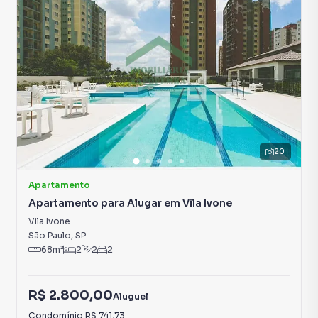
20
Apartamento
Apartamento para Alugar em Vila Ivone
Vila Ivone
São Paulo
,
SP
68
m²
2
2
2
R$ 2.800,00
Aluguel
Condomínio
R$ 741,73