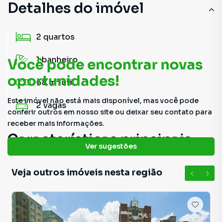
Detalhes do imóvel
2
quartos
1
banheiro
Você pode encontrar novas
oportunidades!
68 m²
útil
Este imóvel não está mais disponível, mas você pode
2
vagas
conferir outros em nosso site ou deixar seu contato para
receber mais informações.
Características principais
Ver sugestões
Piscina
Veja outros imóveis nesta região
Armário no Quarto
Sala