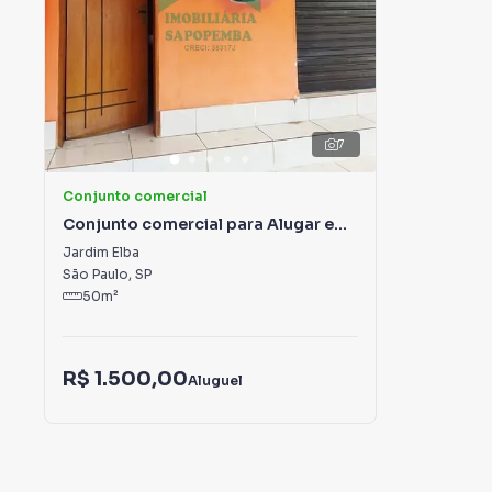
7
Conjunto comercial
Conjunto comercial para Alugar em
Jardim Elba
Jardim Elba
São Paulo
,
SP
50
m²
R$ 1.500,00
Aluguel