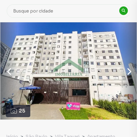
25
Início
São Paulo
Vila Taquari
Apartamento