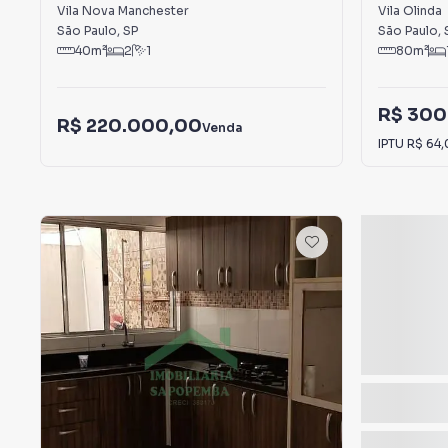
Manchester
Vila Nova Manchester
Vila Olinda
São Paulo
,
SP
São Paulo
,
40
m²
2
1
80
m²
R$ 300
R$ 220.000,00
Venda
IPTU
R$ 64,