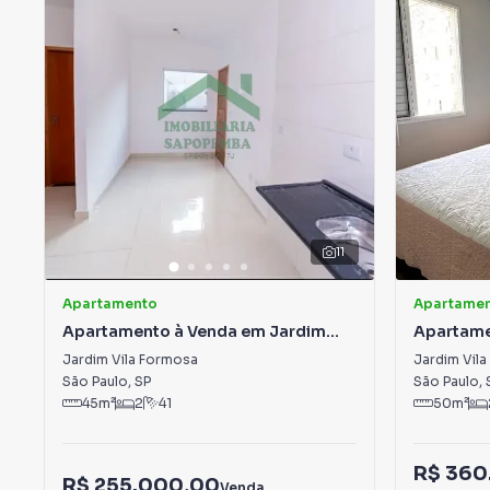
11
Apartamento
Apartame
Apartamento à Venda em Jardim
Apartame
Vila Formosa
Vila For
Jardim Vila Formosa
Jardim Vil
São Paulo
,
SP
São Paulo
,
45
m²
2
41
50
m²
R$ 360
R$ 255.000,00
Venda