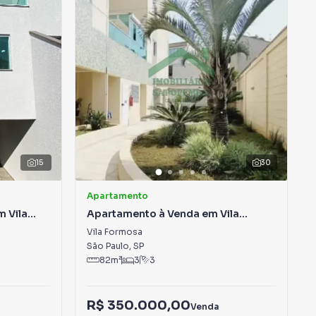
15
30
Apartamento
 Vila
Apartamento à Venda em Vila
Formosa
Vila Formosa
São Paulo
,
SP
82
m²
3
3
R$ 350.000,00
Venda