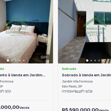
22
nto
Sobrado
nto à Venda em Jardim
Sobrado à Venda em Jardim
mosa
Formosa
a Formosa
Jardim Vila Formosa
SP
São Paulo
,
SP
2
1
1
125
m²
2
3
5
.000,00
Venda
R$ 590.000,00
Venda