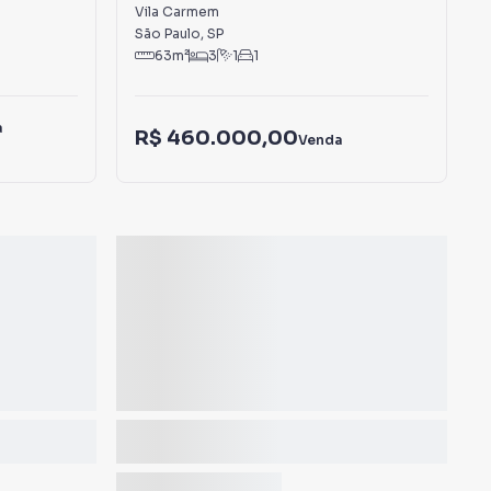
Carmem
Vila Carmem
São Paulo
,
SP
63
m²
3
1
1
a
R$ 460.000,00
Venda