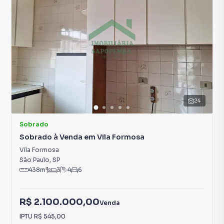
24
Sobrado
Sobrado à Venda em Vila Formosa
Vila Formosa
São Paulo
,
SP
438
m²
3
4
6
R$ 2.100.000,00
Venda
IPTU
R$ 545,00