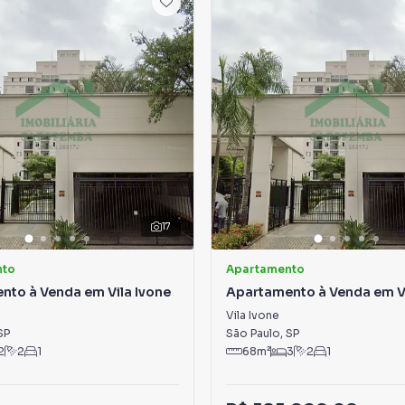
17
nto
Apartamento
nto à Venda em Vila Ivone
Apartamento à Venda em Vi
Vila Ivone
SP
São Paulo
,
SP
2
2
1
68
m²
3
2
1