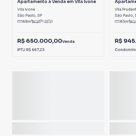
Apartamento à Venda em Vila Ivone
Apartame
Prudente
Vila Ivone
Vila Pruden
São Paulo
,
SP
São Paulo
,
68
m²
2
2
1
83
m²
R$ 650.000,00
R$ 945
Venda
IPTU
R$ 667,23
Condomín