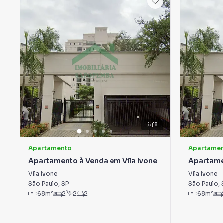
18
Apartamento
Apartame
Apartamento à Venda em Vila Ivone
Apartame
Vila Ivone
Vila Ivone
São Paulo
,
SP
São Paulo
,
68
m²
2
2
2
68
m²