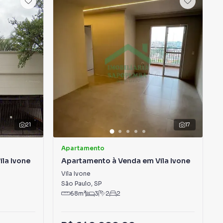
21
17
Apartamento
la Ivone
Apartamento à Venda em Vila Ivone
Vila Ivone
São Paulo
,
SP
68
m²
3
2
2