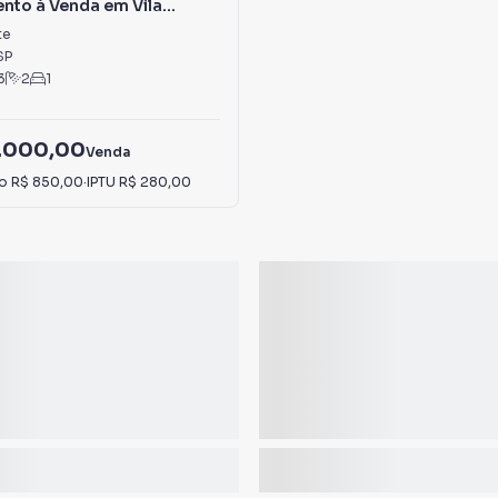
nto à Venda em Vila
te
SP
3
2
1
.000,00
Venda
io
R$ 850,00
·
IPTU
R$ 280,00