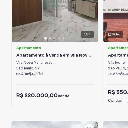
14
Vídeo
Apartamento
Apartame
Apartamento à Venda em Vila Nova
Apartame
Manchester
Vila Nova Manchester
Vila Ivone
São Paulo
,
SP
São Paulo
,
40
m²
2
1
58
m²
R$ 350
R$ 220.000,00
Venda
Condomín