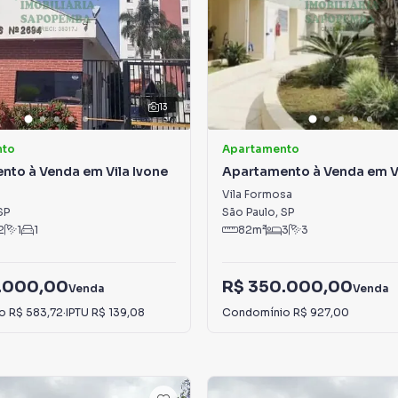
13
nto
Apartamento
nto à Venda em Vila Ivone
Apartamento à Venda em V
Formosa
Vila Formosa
SP
São Paulo
,
SP
2
1
1
82
m²
3
3
.000,00
R$ 350.000,00
Venda
Venda
io
R$ 583,72
·
IPTU
R$ 139,08
Condomínio
R$ 927,00