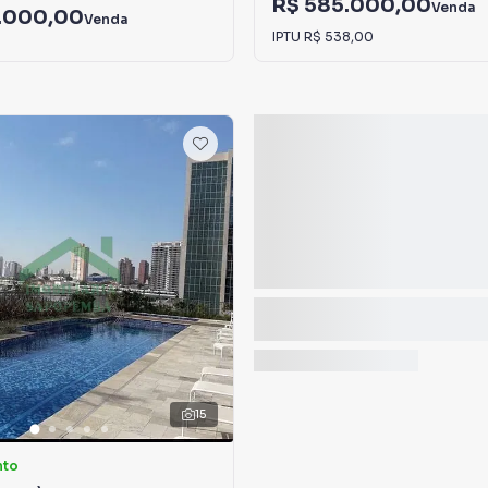
R$ 585.000,00
Venda
.000,00
Venda
IPTU
R$ 538,00
15
nto