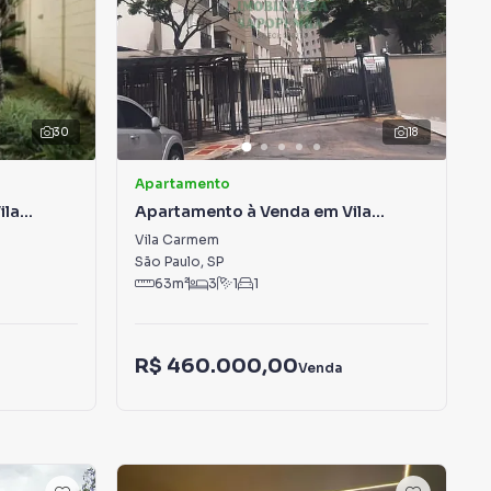
30
18
Apartamento
ila
Apartamento à Venda em Vila
Carmem
Vila Carmem
São Paulo
,
SP
63
m²
3
1
1
R$ 460.000,00
Venda